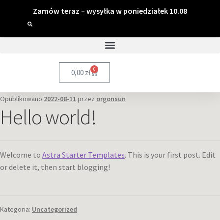
Zamów teraz – wysyłka w poniedziałek 10.08
0
0,00
zł
Opublikowano
2022-08-11
przez
orgonsun
Hello world!
Welcome to
Astra Starter Templates
. This is your first post. Edit
or delete it, then start blogging!
Kategoria:
Uncategorized