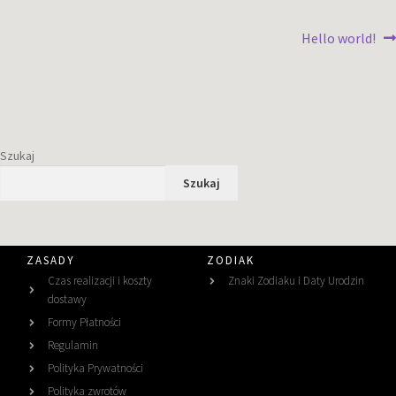
Hello world!
Szukaj
Szukaj
ZASADY
ZODIAK
Czas realizacji i koszty
Znaki Zodiaku i Daty Urodzin
dostawy
Formy Płatności
Regulamin
Polityka Prywatności
Polityka zwrotów