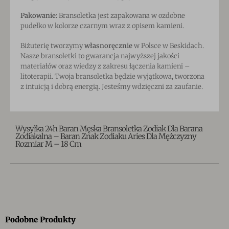
Pakowanie:
Bransoletka jest zapakowana w ozdobne
pudełko w kolorze czarnym wraz z opisem kamieni.
Biżuterię tworzymy
własnoręcznie
w Polsce w Beskidach.
Nasze bransoletki to gwarancja najwyższej jakości
materiałów oraz wiedzy z zakresu łączenia kamieni –
litoterapii. Twoja bransoletka będzie wyjątkowa, tworzona
z intuicją i dobrą energią. Jesteśmy wdzięczni za zaufanie.
Wysyłka 24h Baran Męska Bransoletka Zodiak Dla Barana
Zodiakalna – Baran Znak Zodiaku Aries Dla Mężczyzny
Rozmiar M – 18 Cm
Podobne Produkty