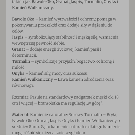
takich jak
Bawole Oko, Granat, Jaspis, Turmalin, Onyks i
Kamień Wulkaniczny.
Bawole Oko
– kamień wytrwałości i ochrony, pomaga w
pokonywaniu przeszkód oraz dodaje siły w dążeniu do
celów.
Jaspis
– symbolizujący stabilność i męską siłę, wzmacnia
wewnętrzną pewność siebie.
Granat
– dodaje energii życiowej, kamień pasji i
determinacji.
Turmalin
– symbolizuje przyjaźń, bogactwo, ochronę i
miłość.
Onyks
– kamień siły, mocy oraz sukcesu.
Kamień Wulkaniczny – Lawa
kamień odrodzenia oraz
równowagi.
Rozmiar:
Pasuje na standardowy nadgarstek męski ok. 18
cm i więcej – bransoletka ma regulację „w górę”.
Materiał:
Kamienie naturalne: Surowy Turmalin – Bryła,
Bawole Oko, Granat, Jaspis, Onyks i Kamień Wulkaniczny o
średnicy 8mm. Są to kamienie naturalne dlatego kamienie
mogą różnić się nieznacznie wyglądem.