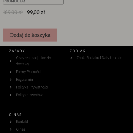
PROMOCJA!
169,00
zł
99,00
zł
Dodaj do koszyka
ZASADY
ZODIAK
Czas realizacji i koszty
Znaki Zodiaku i Daty Urodzin
dostawy
Formy Płatności
Regulamin
Polityka Prywatności
Polityka zwrotów
O NAS
Kontakt
O nas