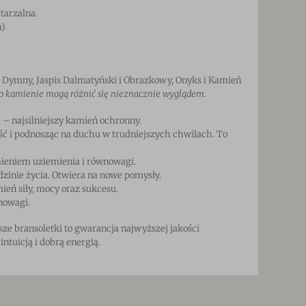
tarzalna.
m)
 Dymny, Jaspis Dalmatyński i Obrazkowy, Onyks i Kamień
go kamienie mogą różnić się nieznacznie wyglądem.
– najsilniejszy kamień ochronny.
ść i podnosząc na duchu w trudniejszych chwilach. To
amieniem uziemienia i równowagi.
zinie życia. Otwiera na nowe pomysły.
eń siły, mocy oraz sukcesu.
nowagi.
ze bransoletki to gwarancja najwyższej jakości
ntuicją i dobrą energią.