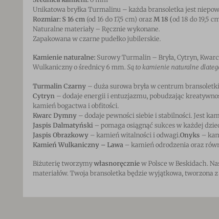
Unikatowa bryłka Turmalinu – każda bransoletka jest niepow
Rozmiar: S 16 cm
(od 16 do 17,5 cm) oraz
M 18 (
od 18 do 19,5 c
Naturalne materiały – Ręcznie wykonane.
Zapakowana w czarne pudełko jubilerskie.
Kamienie naturalne:
Surowy Turmalin – Bryła, Cytryn, Kwarc
Wulkaniczny o średnicy 6 mm.
Są to kamienie naturalne dlate
Turmalin Czarny
– duża surowa bryła w centrum bransoletki 
Cytryn
– dodaje energii i entuzjazmu, pobudzając kreatywno
kamień bogactwa i obfitości.
Kwarc Dymny
– dodaje pewności siebie i stabilności. Jest k
Jaspis Dalmatyński
– pomaga osiągnąć sukces w każdej dzied
Jaspis Obrazkowy
– kamień witalności i odwagi.
Onyks
– kami
Kamień Wulkaniczny – Lawa
– kamień odrodzenia oraz rów
Biżuterię tworzymy
własnoręcznie
w Polsce w Beskidach. Nas
materiałów. Twoja bransoletka będzie wyjątkowa, tworzona z i