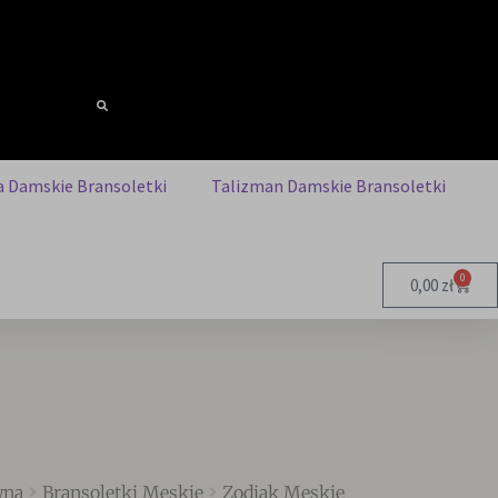
 Damskie Bransoletki
Talizman Damskie Bransoletki
0
0,00
zł
wna
Bransoletki Męskie
Zodiak Męskie