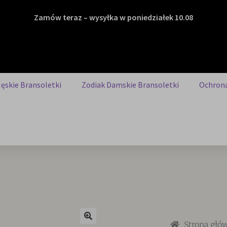
Zamów teraz – wysyłka w poniedziałek 10.08
ęskie Bransoletki
Zodiak Damskie Bransoletki
Ochrona
Strona głó