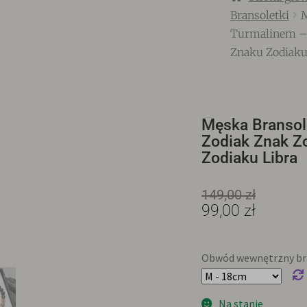
Bransoletki
M
Turmalinem – 
Znaku Zodiaku
Męska Bransol
Zodiak Znak Z
Zodiaku Libra
149,00
zł
99,00
zł
Obwód wewnętrzny bra
Na stanie