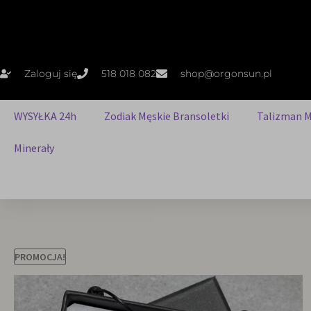
Zaloguj się
518 018 082
shop@orgonsun.pl
WYSYŁKA 24h
Zodiak Męskie Bransoletki
Talizman M
Minerały
PROMOCJA!