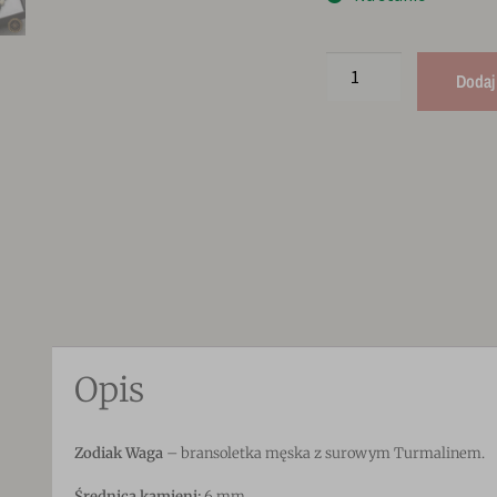
Dodaj
Opis
Zodiak Waga
– bransoletka męska z surowym Turmalinem.
Średnica kamieni:
6 mm