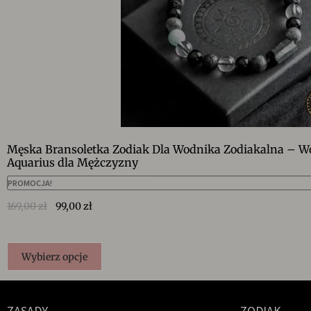
Męska Bransoletka Zodiak Dla Wodnika Zodiakalna – W
Aquarius dla Mężczyzny
PROMOCJA!
169,00
zł
99,00
zł
Wybierz opcje
ZASADY
ZODIAK