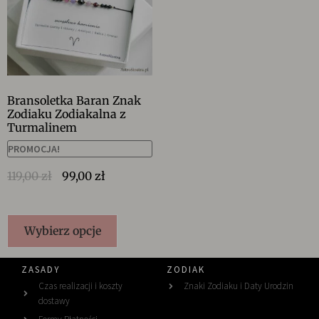
Bransoletka Baran Znak
Zodiaku Zodiakalna z
Turmalinem
PROMOCJA!
119,00
zł
99,00
zł
Wybierz opcje
ZASADY
ZODIAK
Czas realizacji i koszty
Znaki Zodiaku i Daty Urodzin
dostawy