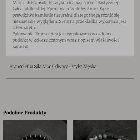
Materiał: Bransoletka wykonana na czarnej elastycznej
żyłce jubilerskiej
. Kamienie o średnicy 8mm. Są to
prawdziwe kamienie naturalne dlatego mogą różnić się
nieznacznie wyglądem. Srebrna przekładka wykonana jest
z Hematytu.
Pakowanie: Bransoletka jest zapakowana w ozdobne
pudełko w kolorze czarnym wraz z opisem właściwości
kamie
ni.
Bransoletka Siła Moc Odwaga Onyks Męska
Podobne Produkty