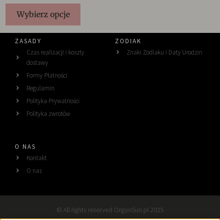
Wybierz opcje
ZASADY
ZODIAK
Czas realizacji i koszty
Znaki Zodiaku i Daty Urodzin
dostawy
Formy Płatności
Regulamin
Polityka Prywatności
Polityka zwrotów
O NAS
Kontakt
O nas
© All rights reserved OrgonSun.pl 2025