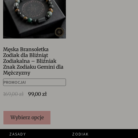
Męska Bransoletka
Zodiak dla Bliźniąt
Zodiakalna – Bliźniak
Znak Zodiaku Gemini dla
Mężczyzny
PROMOCJA!
169,00
zł
99,00
zł
Wybierz opcje
ZASADY
ZODIAK