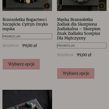
Bransoletka Bogactwo i
Męska Bransoletka
Szczęście. Cytryn Onyks
Zodiak dla Skorpiona
męska
Zodiakalna – Skorpion
Znak Zodiaku Scorpius
PROMOCJA!
Dla Mężczyzny
169,00
zł
99,00
zł
PROMOCJA!
169,00
zł
99,00
zł
Wybierz opcje
Wybierz opcje