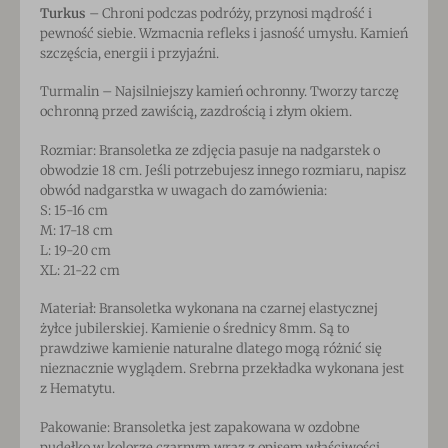
Turkus
– Chroni podczas podróży, przynosi mądrość i
pewność siebie. Wzmacnia refleks i jasność umysłu. Kamień
szczęścia, energii i przyjaźni.
Turmalin – Najsilniejszy kamień ochronny. Tworzy tarczę
ochronną przed zawiścią, zazdrością i złym okiem.
Rozmiar: Bransoletka ze zdjęcia pasuje na nadgarstek o
obwodzie 18 cm. Jeśli potrzebujesz innego rozmiaru, napisz
obwód nadgarstka w uwagach do zamówienia:
S: 15-16 cm
M: 17-18 cm
L: 19-20 cm
XL: 21-22 cm
Materiał: Bransoletka wykonana na czarnej elastycznej
żyłce jubilerskiej. Kamienie o średnicy 8mm. Są to
prawdziwe kamienie naturalne dlatego mogą różnić się
nieznacznie wyglądem. Srebrna przekładka wykonana jest
z Hematytu.
Pakowanie: Bransoletka jest zapakowana w ozdobne
pudełko w kolorze czarnym wraz z opisem właściwości