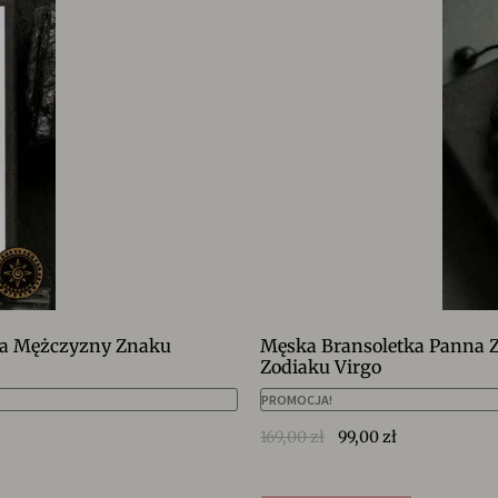
dla Mężczyzny Znaku
Męska Bransoletka Panna Z
Zodiaku Virgo
PROMOCJA!
169,00
zł
99,00
zł