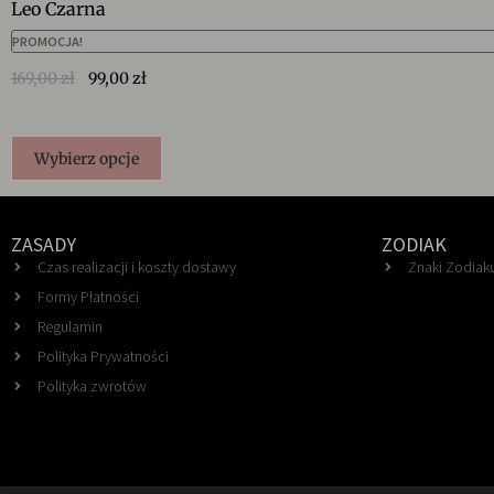
Leo Czarna
PROMOCJA!
169,00
zł
99,00
zł
Wybierz opcje
ZASADY
ZODIAK
Czas realizacji i koszty dostawy
Znaki Zodiaku
Formy Płatności
Regulamin
Polityka Prywatności
Polityka zwrotów