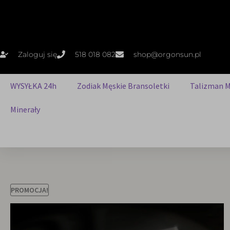
Zaloguj się
518 018 082
shop@orgonsun.pl
WYSYŁKA 24h
Zodiak Męskie Bransoletki
Talizman M
Minerały
PROMOCJA!