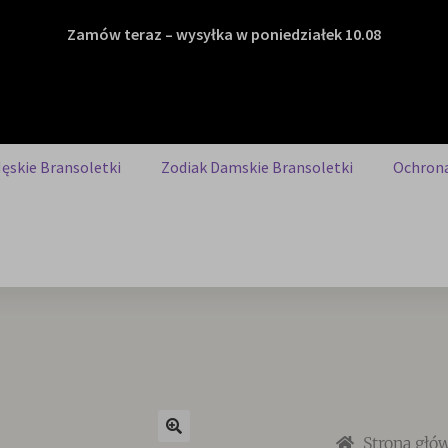
Zamów teraz – wysyłka w poniedziałek 10.08
ęskie Bransoletki
Zodiak Damskie Bransoletki
Ochrona
Strona głó