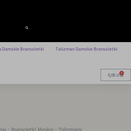
 Damskie Bransoletki
Talizman Damskie Bransoletki
0
0,00
zł
wna
Bransoletki Męskie
Talizmany