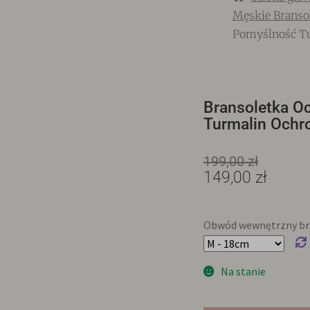
Męskie Branso
Pomyślność T
Bransoletka O
Turmalin Ochr
199,00
zł
149,00
zł
Obwód wewnętrzny bra
Na stanie