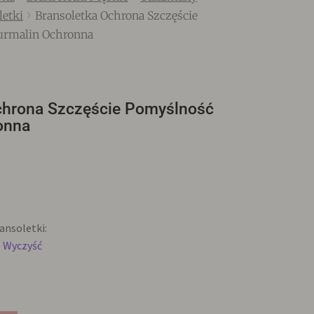
letki
Bransoletka Ochrona Szczęście
urmalin Ochronna
chrona Szczęście Pomyślność
onna
nsoletki:
Wyczyść