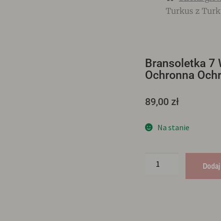
Turkus z Tur
Bransoletka 7
Ochronna Ochr
89,00
zł
Na stanie
Dodaj