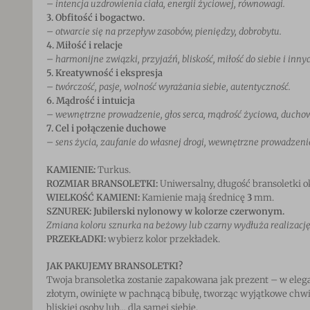
– intencja uzdrowienia ciała, energii życiowej, równowagi.
3. Obfitość i bogactwo.
– otwarcie się na przepływ zasobów, pieniędzy, dobrobytu.
4. Miłość i relacje
– harmonijne związki, przyjaźń, bliskość, miłość do siebie i inny
5. Kreatywność i ekspresja
– twórczość, pasje, wolność wyrażania siebie, autentyczność.
6. Mądrość i intuicja
– wewnętrzne prowadzenie, głos serca, mądrość życiowa, ducho
7. Cel i połączenie duchowe
– sens życia, zaufanie do własnej drogi, wewnętrzne prowadzeni
KAMIENIE:
Turkus.
ROZMIAR BRANSOLETKI:
Uniwersalny, długość bransoletki o
WIELKOŚĆ KAMIENI:
Kamienie mają średnicę
3
mm.
SZNUREK: Jubilerski nylonowy w kolorze czerwonym.
Zmiana koloru sznurka na beżowy lub czarny wydłuża realizację
PRZEKŁADKI:
wybierz kolor przekładek.
JAK PAKUJEMY BRANSOLETKI?
Twoja bransoletka zostanie zapakowana jak prezent – w elega
złotym, owinięte w pachnącą bibułę, tworząc wyjątkowe chwil
bliskiej osoby lub… dla samej siebie.