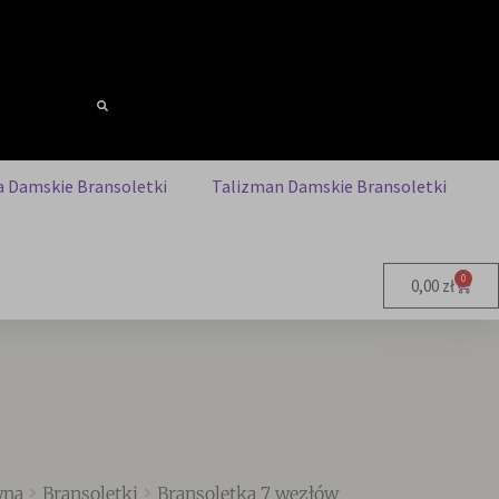
 Damskie Bransoletki
Talizman Damskie Bransoletki
0
0,00
zł
wna
Bransoletki
Bransoletka 7 węzłów