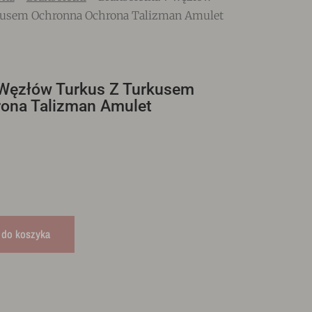
kusem Ochronna Ochrona Talizman Amulet
 Węzłów Turkus Z Turkusem
ona Talizman Amulet
 do koszyka