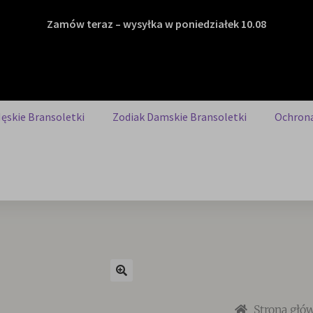
Zamów teraz – wysyłka w poniedziałek 10.08
ęskie Bransoletki
Zodiak Damskie Bransoletki
Ochrona
Strona głó