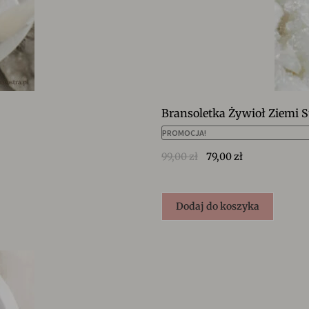
Bransoletka Żywioł Ziemi S
PROMOCJA!
99,00
zł
79,00
zł
Dodaj do koszyka