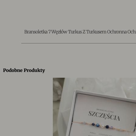
Bransoletka 7 Węzłów Turkus Z Turkusem Ochronna Och
Podobne Produkty