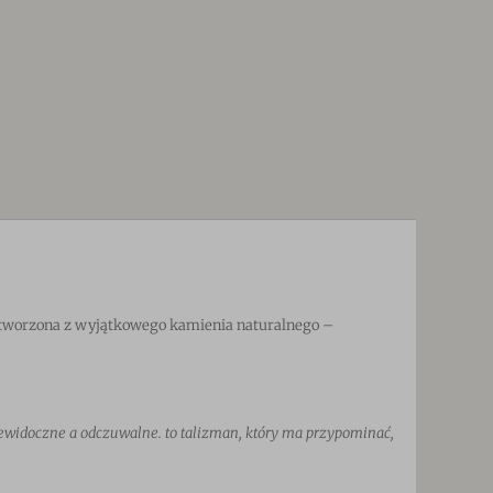
 Stworzona z wyjątkowego kamienia naturalnego –
niewidoczne a odczuwalne. to talizman, który ma przypominać,