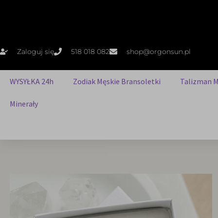
Zaloguj się
518 018 082
shop@orgonsun.pl
WYSYŁKA 24h
Zodiak Męskie Bransoletki
Talizman M
Minerały