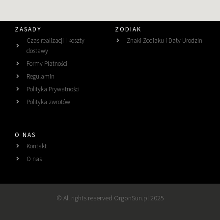
ZASADY
ZODIAK
Czas realizacji i koszty
Znaki Zodiaku i Daty Urodzin
dostawy
Formy Płatności
Regulamin
Polityka Prywatności
Polityka zwrotów
O NAS
Kontakt
O nas
© All rights reserved OrgonSun.pl 2025