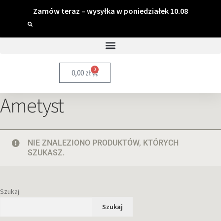
Zamów teraz – wysyłka w poniedziałek 10.08
0
0,00
zł
Ametyst
NIE ZNALEZIONO PRODUKTÓW, KTÓRYCH
SZUKASZ.
Szukaj
Szukaj